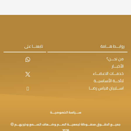
روابـــط هـــامة
تابعنـــا على
من نحـــن؟
الأخبـــار
خدمـــات الاعضـــاء
لائحـــة الأساسيـــة
اســـتبيان قياس رضـــا
ســـياسة الخصوصيـــة
جميـــع الحقـــوق محفـــوظة لجمعيـــة الصـــم وضـــعاف الســـمع وذويهـــم ⓒ
2026