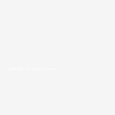
السبت 25 صفر 1448هـ - 2026/8/8م