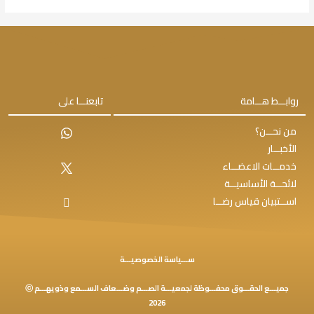
روابـــط هـــامة
تابعنـــا على
من نحـــن؟
الأخبـــار
خدمـــات الاعضـــاء
لائحـــة الأساسيـــة
اســـتبيان قياس رضـــا
ســـياسة الخصوصيـــة
جميـــع الحقـــوق محفـــوظة لجمعيـــة الصـــم وضـــعاف الســـمع وذويهـــم ⓒ
2026