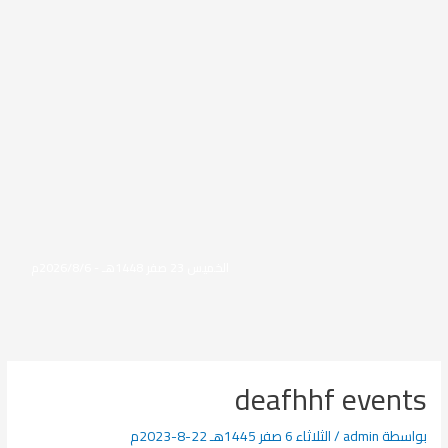
الخميس 23 صفر 1448هـ - 2026/8/6م
deafhhf events
بواسطة
admin
/
الثلاثاء 6 صفر 1445هـ 22-8-2023م