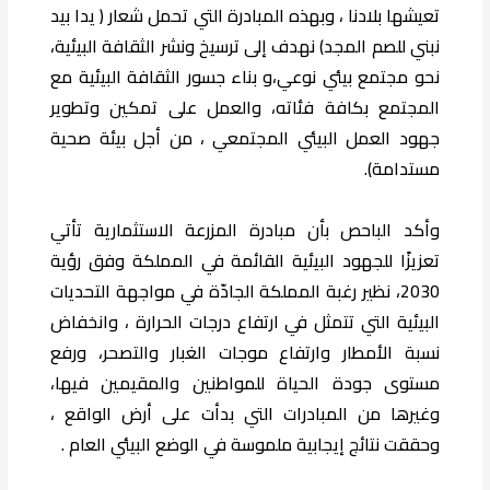
تعيشها بلادنا ، وبهذه المبادرة التي تحمل شعار ( يدا بيد
نبني للصم المجد) نهدف إلى ترسيخ ونشر الثقافة البيئية،
نحو مجتمع بيئي نوعي،و بناء جسور الثقافة البيئية مع
المجتمع بكافة فئاته، والعمل على تمكين وتطوير
جهود العمل البيئي المجتمعي ، من أجل بيئة صحية
مستدامة).
وأكد الباحص بأن مبادرة المزرعة الاستثمارية تأتي
تعزيزًا للجهود البيئية القائمة في المملكة وفق رؤية
2030، نظير رغبة المملكة الجادّة في مواجهة التحديات
البيئية التي تتمثل في ارتفاع درجات الحرارة ، وانخفاض
نسبة الأمطار وارتفاع موجات الغبار والتصحر، ورفع
مستوى جودة الحياة للمواطنين والمقيمين فيها،
وغيرها من المبادرات التي بدأت على أرض الواقع ،
وحققت نتائج إيجابية ملموسة في الوضع البيئي العام .