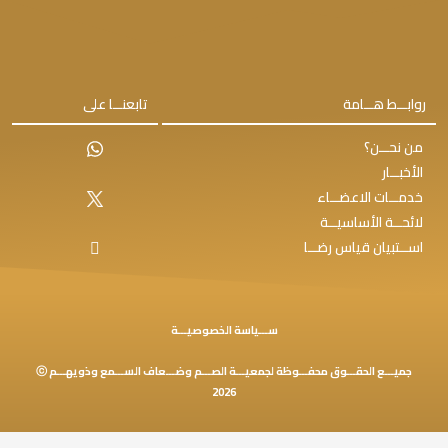
روابـــط هـــامة
تابعنـــا على
من نحـــن؟
الأخبـــار
خدمـــات الاعضـــاء
لائحـــة الأساسيـــة
اســـتبيان قياس رضـــا
ســـياسة الخصوصيـــة
جميـــع الحقـــوق محفـــوظة لجمعيـــة الصـــم وضـــعاف الســـمع وذويهـــم ⓒ
2026